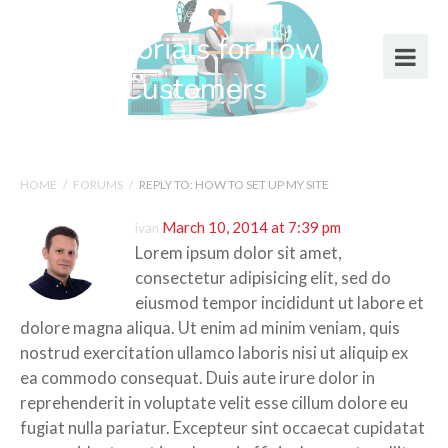
Help Tutorials for Town Web
Design Customers
HOME
/
FORUMS
/
REPLY TO: HOW TO SET UP MY SITE
March 10, 2014 at 7:39 pm
ivan
Lorem ipsum dolor sit amet,
consectetur adipisicing elit, sed do
eiusmod tempor incididunt ut labore et
dolore magna aliqua. Ut enim ad minim veniam, quis
nostrud exercitation ullamco laboris nisi ut aliquip ex
ea commodo consequat. Duis aute irure dolor in
reprehenderit in voluptate velit esse cillum dolore eu
fugiat nulla pariatur. Excepteur sint occaecat cupidatat