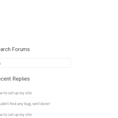
arch Forums
cent Replies
 to set up my site
ldn’t find any bug, well done!
 to set up my site