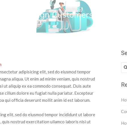
wn Web Design Customers
Se
m
nsectetur adipisicing elit, sed do eiusmod tempor
 magna aliqua. Ut enim ad minim veniam, quis nostrud
Re
isi ut aliquip ex ea commodo consequat. Duis aute
sse cillum dolore eu fugiat nulla pariatur. Excepteur
How
pa qui officia deserunt mollit anim id est laborum.
Cou
ing elit, sed do eiusmod tempor incididunt ut labore
 quis nostrud exercitation ullamco laboris nisi ut
How