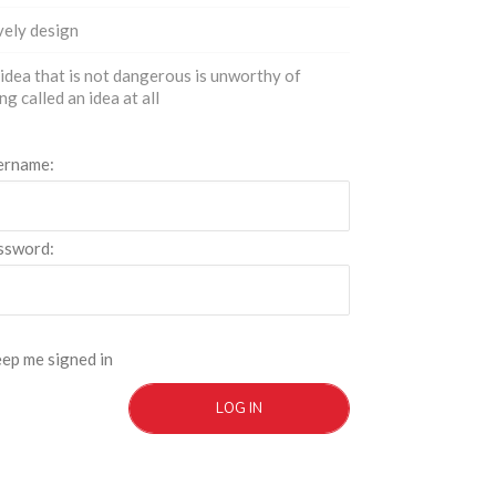
ely design
idea that is not dangerous is unworthy of
ng called an idea at all
ername:
ssword:
ep me signed in
LOG IN